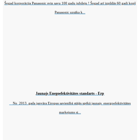
Šogad korporācija Panasonic svin savu 100 gadu jubileju ! Šogad arī izpildās 60 gadi kopš
Panasonic uzsāka k...
i/ECOg
Jaunajs Enegoefektivitātes standarts - Erp
No 2013. gada janvāra Eiropas savienībā stājās spēkā jaunajs energoefektivitātes
marķejums si...