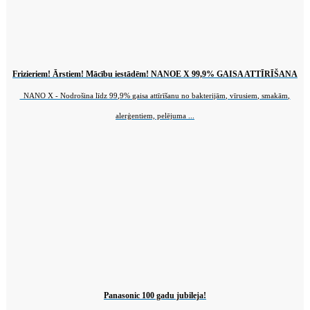
Frizieriem! Ārstiem! Mācību iestādēm! NANOE X 99,9% GAISA ATTĪRĪŠANA
NANO X - Nodrošina līdz 99,9% gaisa attīrīšanu no bakterijām, vīrusiem, smakām,
alerģentiem, pelējuma ...
Panasonic 100 gadu jubileja!