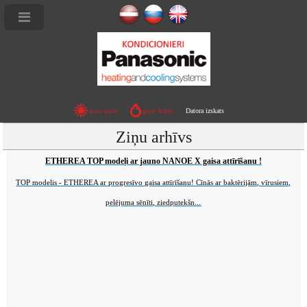
Datora izskats
gaiss-gaiss
gaiss-ūdens
er
Ziņu arhīvs
ETHEREA TOP modeļi ar jauno NANOE X gaisa attīrīšanu !
TOP modelis - ETHEREA ar progresīvo gaisa attīrīšanu! Cīnās ar baktērijām, vīrusiem,
pelējuma sēnīti, ziedputekšn...