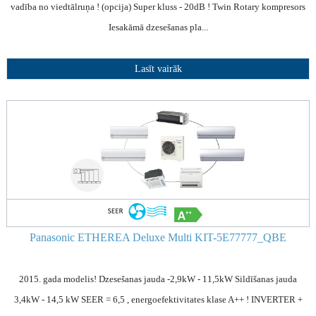
vadība no viedtālruņa ! (opcija) Super kluss - 20dB ! Twin Rotary kompresors
Iesakāmā dzesešanas pla...
Lasīt vairāk
Panasonic ETHEREA Deluxe Multi KIT-5E77777_QBE
2015. gada modelis! Dzesešanas jauda -2,9kW - 11,5kW Sildīšanas jauda
3,4kW - 14,5 kW SEER = 6,5 , energoefektivitates klase A++ ! INVERTER +