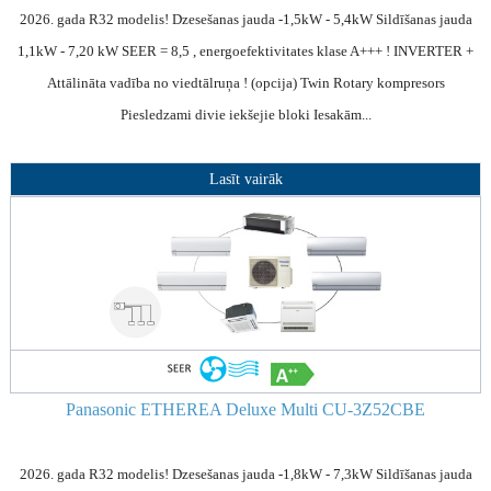
2026. gada R32 modelis! Dzesešanas jauda -1,5kW - 5,4kW Sildīšanas jauda
1,1kW - 7,20 kW SEER = 8,5 , energoefektivitates klase A+++ ! INVERTER +
Attālināta vadība no viedtālruņa ! (opcija) Twin Rotary kompresors
Piesledzami divie iekšejie bloki Iesakām...
Lasīt vairāk
Panasonic ETHEREA Deluxe Multi CU-3Z52CBE
2026. gada R32 modelis! Dzesešanas jauda -1,8kW - 7,3kW Sildīšanas jauda