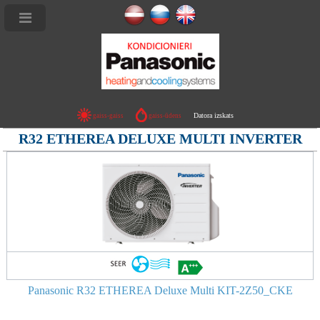
Datora izskats
gaiss-gaiss
gaiss-ūdens
er
R32 ETHEREA DELUXE MULTI INVERTER
Panasonic R32 ETHEREA Deluxe Multi KIT-2Z50_CKE