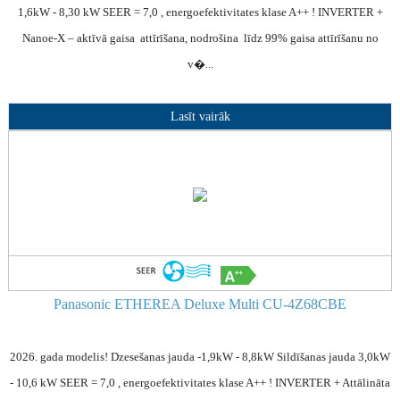
1,6kW - 8,30 kW SEER = 7,0 , energoefektivitates klase A++ ! INVERTER +
Nanoe-X – aktīvā gaisa attīrīšana, nodrošina līdz 99% gaisa attīrīšanu no
v�...
Lasīt vairāk
i/ECOg
Panasonic ETHEREA Deluxe Multi CU-4Z68CBE
2026. gada modelis! Dzesešanas jauda -1,9kW - 8,8kW Sildīšanas jauda 3,0kW
- 10,6 kW SEER = 7,0 , energoefektivitates klase A++ ! INVERTER + Attālināta