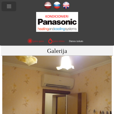
Datora izskats
gaiss-gaiss
gaiss-ūdens
er
Galerija