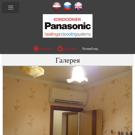
Ы - R32 ETHEREA Deluxe
Полный вид
gaiss-gaiss
gaiss-ūdens
ЛИТ СИСТЕМЫ - ETHEREA Deluxe
Галерея
Ы R32 Deluxe TZ
Ы fZ