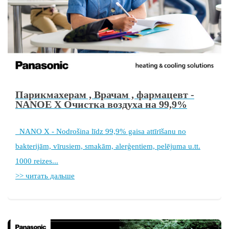
ой
Парикмахерам , Врачам , фармацевт -
NANOE X Очистка воздуха на 99,9%
NANO X - Nodrošina līdz 99,9% gaisa attīrīšanu no
bakterijām, vīrusiem, smakām, alerģentiem, pelējuma u.tt.
1000 reizes...
>> читать дальше