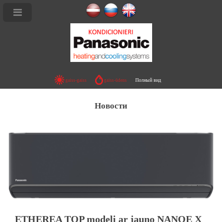
Ы - R32 ETHEREA Deluxe
Полный вид
gaiss-gaiss
gaiss-ūdens
ЛИТ СИСТЕМЫ - ETHEREA Deluxe
Новости
Ы R32 Deluxe TZ
Ы fZ
ETHEREA TOP modeļi ar jauno NANOE X