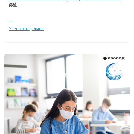
gai
...
>> читать дальше
++
вления
авления