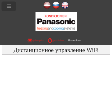
Ы - R32 ETHEREA Deluxe
Полный вид
gaiss-gaiss
gaiss-ūdens
ЛИТ СИСТЕМЫ - ETHEREA Deluxe
Дистанционное управление WiFi
Ы R32 Deluxe TZ
Ы fZ